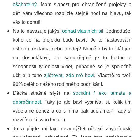
ošahatelný
. Mám slabost pro ohraničené projekty a
děti vám všechno rozplizlé stejně hodí na hlavu, tak
vás to donutí.
Na to navazuje jakýsi
odhad vlastních sil
. Jednoduše,
koho co na projektu bude bavit. Je to nastavování
eshopu, reklama nebo prodej? Nemělo by to stát jen
na dospělákovi, ale samozřejmě je to hodně o
schopnosti ty oblasti vidět, případně se je společně
učit a u toho
zjišťovat, zda mě baví
.
Vlastně to tvoří
90% celého našeho rodinného podnikání.
Děcka strašně slyší na
sociální / eko témata a
dobročinnost
. Taky je ale baví vysnívat si, kolik tím
vyděláme peněz a co s nima pak uděláme:-) Tady si
rozvíjím i já svou linku:-)
Jo a přijde mi fajn nevymýšlet nějaké zbytečnosti,