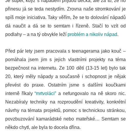
Je super, když s nápadem přijdou děcka, ale za to, že ho
přinesu já se teda nestydím. Zrovna naše stromkování je
spíš moje iniciativa. Taky věřím, že se to dolování nápadů
dá naučit a dá se to semtam i řízeně. Stačí to vzít od
podlahy – a na tý obvykle leží
problém a nikoliv nápad
.
Před pár lety jsem pracovala s teenagerama jako kouč –
pomáhala jsem jim s jejich vlastními projekty na téma
bezpečnost na internetu. Ze 100 dětí (13-15 let) bylo tak
20, který měly nápady a současně i schopnost je nějak
převést do praxe. Ostatním jsme s dalšími koučkami
interně říkaly
“mrtvoláci”
a nefungovalo na ně skoro nic.
Nezabíraly techniky na rozproudění kreativity, konkrétní
návrhy na témata projektů, pomoc s technickou stránkou,
povzbuzování kamarádské nebo mateřské… Semtam se
někdo chytl, ale byla to docela dřina.