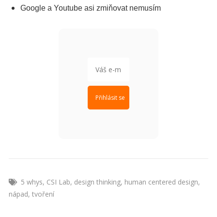
Google a Youtube asi zmiňovat nemusím
5 whys
,
CSI Lab
,
design thinking
,
human centered design
,
nápad
,
tvoření