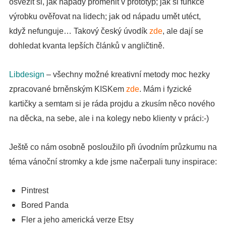
osvěžit si, jak nápady proměnit v prototyp; jak si funkce
výrobku ověřovat na lidech; jak od nápadu umět utéct,
když nefunguje… Takový český úvodík
zde
, ale dají se
dohledat kvanta lepších článků v angličtině.
Libdesign
– všechny možné kreativní metody moc hezky
zpracované brněnským KISKem
zde
.
Mám i fyzické
kartičky a semtam si je ráda projdu a zkusím něco nového
na děcka, na sebe, ale i na kolegy nebo klienty v práci:-)
Ještě co nám osobně posloužilo při úvodním průzkumu na
téma vánoční stromky a kde jsme načerpali tuny inspirace:
Pintrest
Bored Panda
Fler a jeho americká verze Etsy