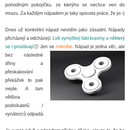
pohodlným pokojíčku, ze kterýho se nechce ven do
mrazu. Za každým nápadem je taky spousta práce, že jo:-)
Dnes už konkrétní nápad nevidím jako zásadní. Nápady
přicházejí a odcházejí.
Lidi vymýšlejí fakt kraviny a některý
se i prodávají
🙂
Jen se
mrkněte
.
Nápad je jedna věc, ale
bez následné
dřiny a
přeskakování
překážek to pak
nejde. A tam
většina
podnikatelů /
vynálezců odpadá.