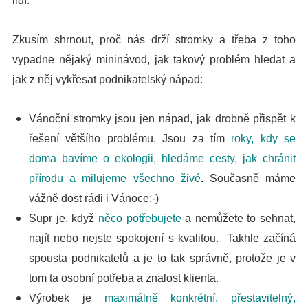
lidí.
Zkusím shrnout, proč nás drží stromky a třeba z toho
vypadne nějaký mininávod, jak takový problém hledat a
jak z něj vykřesat podnikatelský nápad:
Vánoční stromky jsou jen nápad, jak drobně přispět k
řešení většího problému. Jsou za tím
roky, kdy se
doma bavíme o ekologii, hledáme cesty, jak chránit
přírodu a milujeme všechno živé
.
Současně máme
vážně dost rádi i Vánoce:-)
Supr je, když
něco potřebujete
a nemůžete to sehnat,
najít nebo nejste spokojení s kvalitou. Takhle začíná
spousta podnikatelů a je to tak správně, protože je v
tom ta osobní potřeba a znalost klienta.
Výrobek je
maximálně konkrétní, přestavitelný,