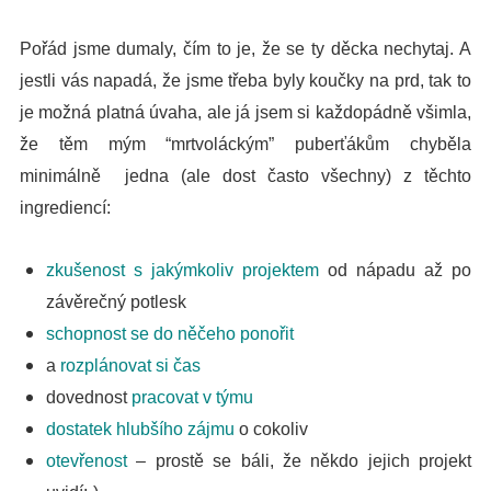
Pořád jsme dumaly, čím to je, že se ty děcka nechytaj. A
jestli vás napadá, že jsme třeba byly koučky na prd, tak to
je možná platná úvaha, ale já jsem si každopádně všimla,
že
těm mým “mrtvoláckým” puberťákům chyběla
minimálně jedna (ale dost často všechny) z těchto
ingrediencí:
zkušenost s jakýmkoliv projektem
od nápadu až po
závěrečný potlesk
schopnost se do něčeho ponořit
a
rozplánovat si čas
dovednost
pracovat v týmu
dostatek hlubšího zájmu
o cokoliv
otevřenost
– prostě se báli, že někdo jejich projekt