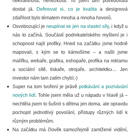
nekvalitnosti, nehezkosti. To jsem tam potřebovala
dostat já.
Definovat si, co je kvalita
a designová
zdařilost bylo tématem mnoha a mnoha hovorů.
Osvobozující je
neupínat se jen na vlastní síly
, i když u
nás to začíná. Součástí podnikatelského myšlení je i
schopnost najít profíky. Hned na začátku jsme hodně
mapovali, s kým se to kámošíme – a našli jsme
malířku, webaře, grafika, eshopaře, profíka na reklamu
a sociální sítě, tiskaře, strojaře, architektku… Jen
investor nám tam zatím chybí;-)
Super na tom tvoření je právě
potkávání a poznávání
nových lidí
. Tohle jsem měla už u nápadu v hlavě já –
nechtěla jsem to šušnit s dětma jen doma, ale opravdu
pochopit jednotlivý povolání, přístupy různých lidí k
různým problémům.
Na začátku má člověk samozřejmě zamlžené vidění,