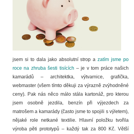
jsem si to dala jako absolutní strop a
zatím jsme po
roce na zhruba šesti tisících
– je v tom práce našich
kamarádů – architektka, výtvarnice, grafička,
webmaster (všem tímto děkuji za výrazně zvýhodněné
ceny). Pak nás něco málo stála kartonáž, pro kterou
jsem osobně jezdila, benzín při výjezdech za
matrošem a kamarády (často jsme to spojili s výletem),
nějaké role netkané textilie. H
lavní položku tvořila
výroba pěti prototypů – každý tak za 800 Kč. Větší