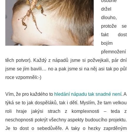
osobně
držel
dlouho,
protože se
fakt dost
bojím
přemnožení
těch potvor). Každý z nápadů jsme si požvejkali, pár dní
jsme se jím bavili… n
o a pak jsme si na něj asi tak po půl
roce vzpomněli:-)
Vím, že pro každého to
hledání nápadu tak snadné není
. A
týká se to jak dospěláků, tak i dětí. Myslím, že tam velkou
roli hraje jakýsi strach z komplexnosti – teda z
neschopnosti pokrýt všechny aspekty budoucího projektu.
Je to dost o sebedůvěře. A taky o hezky zaprděným