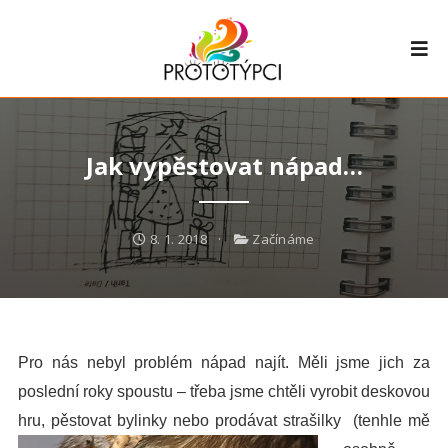
Jak vypěstovat nápad…
8. 1. 2018
Začínáme
Pro nás nebyl problém nápad najít. Měli jsme jich za
poslední roky spoustu – třeba jsme chtěli vyrobit deskovou
hru, pěstovat bylinky nebo prodávat strašilky
(tenhle mě