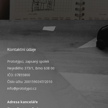
Kontaktní údaje
Prototýpci, zapsaný spolek
Nejedlého 373/1, Brno 638 00
IČO: 07855800
Číslo účtu: 2001590347/2010
info@prototypci.cz
Adresa kanceláře