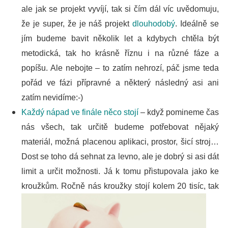
ale jak se projekt vyvíjí, tak si čím dál víc uvědomuju,
že je super, že je náš projekt
dlouhodobý
. Ideálně se
jím budeme bavit několik let a kdybych chtěla být
metodická, tak ho krásně říznu i na různé fáze a
popíšu. Ale nebojte – to zatím nehrozí, páč jsme teda
pořád ve fázi přípravné a některý následný asi ani
zatím nevidíme:-)
Každý nápad ve finále něco stojí
– když pomineme čas
nás všech, tak určitě budeme potřebovat nějaký
materiál, možná placenou aplikaci, prostor, šicí stroj…
Dost se toho dá sehnat za levno, ale je dobrý si asi dát
limit a určit možnosti. Já k tomu přistupovala jako ke
kroužkům.
Ročně nás kroužky stojí kolem 20 tisíc, tak