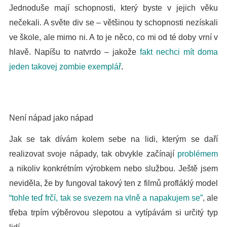
Jednoduše mají schopnosti, který byste v jejich věku
nečekali. A světe div se – většinou ty schopnosti nezískali
ve škole, ale mimo ni. A to je něco, co mi od té doby vrní v
hlavě. Napíšu to natvrdo – jakože
fakt nechci mít doma
jeden takovej zombie exemplář
.
Není nápad jako nápad
Jak se tak dívám kolem sebe na lidi, kterým se daří
realizovat svoje nápady, tak obvykle začínají
problémem
a
nikoliv konkrétním výrobkem nebo službou.
Ještě jsem
neviděla, že by fungoval takový ten z filmů profláklý model
“tohle teď frčí, tak se svezem na vlně a napakujem se”
, ale
třeba trpím výběrovou slepotou a vytípávám si určitý typ