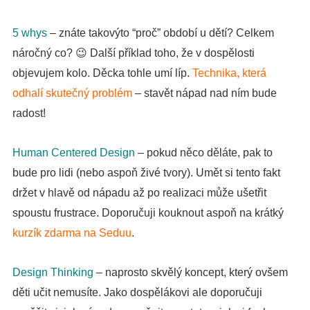
5 whys
– znáte takovýto “proč” období u dětí? Celkem
náročný co? 😉 Další příklad toho, že v dospělosti
objevujem kolo. Děcka tohle umí líp.
Technika, která
odhalí skutečný problém
– stavět nápad nad ním bude
radost!
Human Centered Design
– pokud něco děláte, pak to
bude pro lidi (nebo aspoň živé tvory). Umět si tento fakt
držet v hlavě od nápadu až po realizaci může ušetřit
spoustu frustrace. Doporučuji kouknout aspoň na krátký
kurzík zdarma na Seduu
.
Design Thinking
– naprosto skvělý koncept, který ovšem
děti učit nemusíte. Jako dospělákovi ale doporučuji