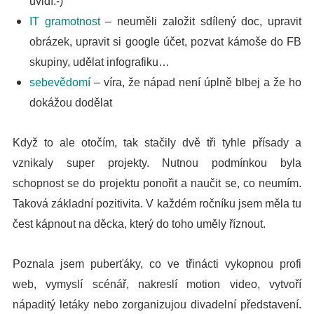
uvidí:-)
IT gramotnost
– neuměli založit sdílený doc, upravit
obrázek, upravit si google účet, pozvat kámoše do FB
skupiny, udělat infografiku…
sebevědomí
– víra, že nápad není úplně blbej a že ho
dokážou dodělat
Když to ale otočím, tak stačily dvě tři tyhle přísady a
vznikaly super projekty. Nutnou podmínkou byla
schopnost se do projektu ponořit a naučit se, co neumím.
Taková základní pozitivita. V každém ročníku jsem měla tu
čest kápnout na děcka, který do toho uměly říznout.
Poznala jsem puberťáky, co ve třinácti vykopnou profi
web, vymyslí scénář, nakreslí motion video, vytvoří
nápaditý letáky nebo zorganizujou divadelní představení.